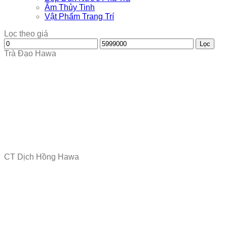
Ấm Thủy Tinh
Vật Phẩm Trang Trí
Lọc theo giá
Giá
Giá
Lọc
tối
tối
Trà Đạo Hawa
thiểu
đa
CT Dịch Hồng Hawa