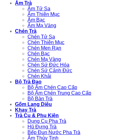
Ấm Trà
Ấm Tử Sa
Ấm Thiên Mục
Ấm Bạc
Ấm Mạ Vàng
Chén Trà
Chén Tử Sa
Chén Thiên Mục
Chén Men Rạn
Chén Bạc
Chén Mạ Vàng
Chén Sứ Đức Hóa
Chén Sứ Cảnh Đức
Chén Khải
Bộ Trà Đạo
Bộ Ấm Chén Cao Cấp
Bộ Ấm Chén Trung Cao Cấp
Bộ Bàn Trà
Gốm Lang Diêu
Khay Trà
Trà Cụ & Phụ Kiện
Dụng Cụ Pha Trà
Hũ Đựng Trà
Bếp Đun Nước Pha Trà
Ấm Thủy Tinh