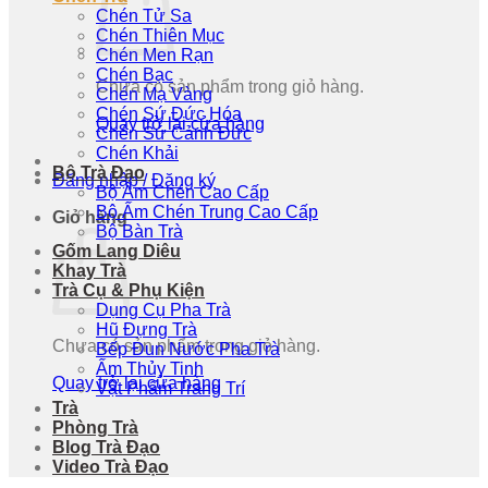
Chén Tử Sa
Chén Thiên Mục
Chén Men Rạn
Chén Bạc
Chưa có sản phẩm trong giỏ hàng.
Chén Mạ Vàng
Chén Sứ Đức Hóa
Quay trở lại cửa hàng
Chén Sứ Cảnh Đức
Chén Khải
Bộ Trà Đạo
Đăng nhập / Đăng ký
Bộ Ấm Chén Cao Cấp
Bộ Ấm Chén Trung Cao Cấp
Giỏ hàng
Bộ Bàn Trà
Gốm Lang Diêu
Khay Trà
Trà Cụ & Phụ Kiện
Dụng Cụ Pha Trà
Hũ Đựng Trà
Chưa có sản phẩm trong giỏ hàng.
Bếp Đun Nước Pha Trà
Ấm Thủy Tinh
Quay trở lại cửa hàng
Vật Phẩm Trang Trí
Trà
Phòng Trà
Blog Trà Đạo
Video Trà Đạo