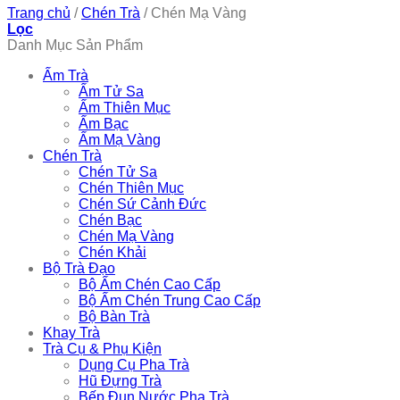
Trang chủ
/
Chén Trà
/
Chén Mạ Vàng
Lọc
Danh Mục Sản Phẩm
Ấm Trà
Ấm Tử Sa
Ấm Thiên Mục
Ấm Bạc
Ấm Mạ Vàng
Chén Trà
Chén Tử Sa
Chén Thiên Mục
Chén Sứ Cảnh Đức
Chén Bạc
Chén Mạ Vàng
Chén Khải
Bộ Trà Đạo
Bộ Ấm Chén Cao Cấp
Bộ Ấm Chén Trung Cao Cấp
Bộ Bàn Trà
Khay Trà
Trà Cụ & Phụ Kiện
Dụng Cụ Pha Trà
Hũ Đựng Trà
Bếp Đun Nước Pha Trà