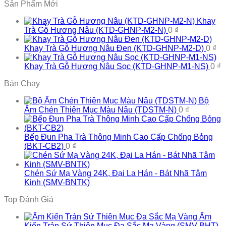
Sản Phẩm Mới
Khay
Trà Gỗ Hương Nâu (KTD-GHNP-M2-N)
0
₫
Khay Trà Gỗ Hương Nâu Đen (KTD-GHNP-M2-D)
0
₫
Khay Trà Gỗ Hương Nâu Sọc (KTD-GHNP-M1-NS)
0
₫
Bán Chạy
Bộ
Ấm Chén Thiên Mục Màu Nâu (TDSTM-N)
0
₫
Bếp Đun Pha Trà Thông Minh Cao Cấp Chống Bỏng
(BKT-CB2)
0
₫
Chén Sứ Mạ Vàng 24K, Đại La Hán - Bát Nhã Tâm
Kinh (SMV-BNTK)
Top Đánh Giá
Ấm
Kiến Trản Sứ Thiên Mục Đa Sắc Mạ Vàng (SMV-BHT)