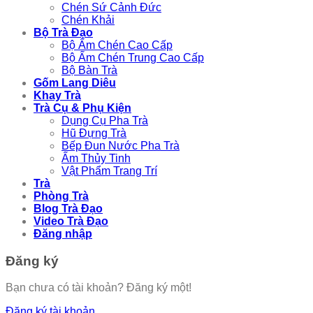
Chén Sứ Cảnh Đức
Chén Khải
Bộ Trà Đạo
Bộ Ấm Chén Cao Cấp
Bộ Ấm Chén Trung Cao Cấp
Bộ Bàn Trà
Gốm Lang Diêu
Khay Trà
Trà Cụ & Phụ Kiện
Dụng Cụ Pha Trà
Hũ Đựng Trà
Bếp Đun Nước Pha Trà
Ấm Thủy Tinh
Vật Phẩm Trang Trí
Trà
Phòng Trà
Blog Trà Đạo
Video Trà Đạo
Đăng nhập
Đăng ký
Bạn chưa có tài khoản? Đăng ký một!
Đăng ký tài khoản