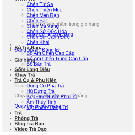
Chén Tử Sa
Chén Thiên Mục
Chén Men Rạn
Chén Bạc
Chưa có sản phẩm trong giỏ hàng.
Chén Mạ Vàng
Chén Sứ Đức Hóa
Quay trở lại cửa hàng
Chén Sứ Cảnh Đức
Chén Khải
Bộ Trà Đạo
Đăng nhập / Đăng ký
Bộ Ấm Chén Cao Cấp
Bộ Ấm Chén Trung Cao Cấp
Giỏ hàng
Bộ Bàn Trà
Gốm Lang Diêu
Khay Trà
Trà Cụ & Phụ Kiện
Dụng Cụ Pha Trà
Hũ Đựng Trà
Chưa có sản phẩm trong giỏ hàng.
Bếp Đun Nước Pha Trà
Ấm Thủy Tinh
Quay trở lại cửa hàng
Vật Phẩm Trang Trí
Trà
Phòng Trà
Blog Trà Đạo
Video Trà Đạo