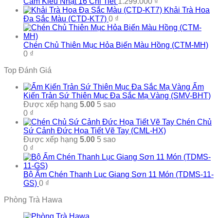
Cầm Kiểu Nhật 16 Chi Tiết
1.299.000
₫
Khải Trà Hoa
Đa Sắc Màu (CTD-KT7)
0
₫
Chén Chủ Thiên Mục Hỏa Biến Màu Hồng (CTM-MH)
0
₫
Top Đánh Giá
Ấm
Kiến Trản Sứ Thiên Mục Đa Sắc Mạ Vàng (SMV-BHT)
Được xếp hạng
5.00
5 sao
0
₫
Chén Chủ
Sứ Cảnh Đức Họa Tiết Vẽ Tay (CML-HX)
Được xếp hạng
5.00
5 sao
0
₫
Bộ Ấm Chén Thanh Lục Giang Sơn 11 Món (TDMS-11-
GS)
0
₫
Phòng Trà Hawa