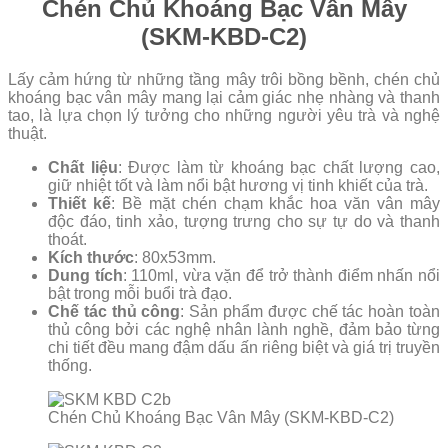
Chén Chủ Khoáng Bạc Vân Mây
(SKM-KBD-C2)
Lấy cảm hứng từ những tầng mây trôi bồng bềnh, chén chủ
khoáng bạc vân mây mang lại cảm giác nhẹ nhàng và thanh
tao, là lựa chọn lý tưởng cho những người yêu trà và nghệ
thuật.
Chất liệu
: Được làm từ khoáng bạc chất lượng cao,
giữ nhiệt tốt và làm nổi bật hương vị tinh khiết của trà.
Thiết kế
: Bề mặt chén chạm khắc hoa văn vân mây
độc đáo, tinh xảo, tượng trưng cho sự tự do và thanh
thoát.
Kích thước
: 80x53mm.
Dung tích
: 110ml, vừa vặn để trở thành điểm nhấn nổi
bật trong mỗi buổi trà đạo.
Chế tác thủ công
: Sản phẩm được chế tác hoàn toàn
thủ công bởi các nghệ nhân lành nghề, đảm bảo từng
chi tiết đều mang đậm dấu ấn riêng biệt và giá trị truyền
thống.
Chén Chủ Khoáng Bạc Vân Mây (SKM-KBD-C2)