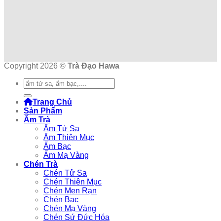
Copyright 2026 ©
Trà Đạo Hawa
Tìm
kiếm:
Trang Chủ
Sản Phẩm
Ấm Trà
Ấm Tử Sa
Ấm Thiên Mục
Ấm Bạc
Ấm Mạ Vàng
Chén Trà
Chén Tử Sa
Chén Thiên Mục
Chén Men Rạn
Chén Bạc
Chén Mạ Vàng
Chén Sứ Đức Hóa