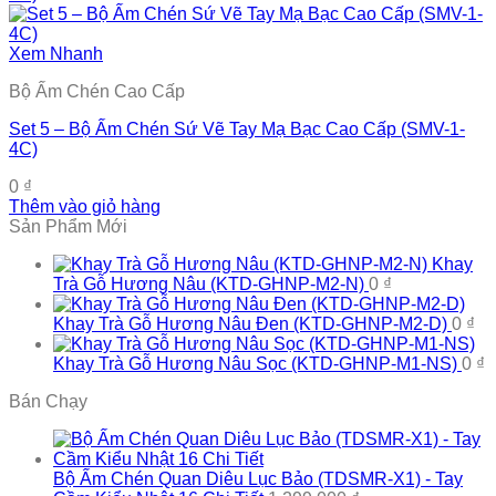
Xem Nhanh
Bộ Ấm Chén Cao Cấp
Set 5 – Bộ Ấm Chén Sứ Vẽ Tay Mạ Bạc Cao Cấp (SMV-1-
4C)
0
₫
Thêm vào giỏ hàng
Sản Phẩm Mới
Khay
Trà Gỗ Hương Nâu (KTD-GHNP-M2-N)
0
₫
Khay Trà Gỗ Hương Nâu Đen (KTD-GHNP-M2-D)
0
₫
Khay Trà Gỗ Hương Nâu Sọc (KTD-GHNP-M1-NS)
0
₫
Bán Chạy
Bộ Ấm Chén Quan Diêu Lục Bảo (TDSMR-X1) - Tay