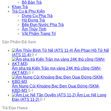
Bộ Bàn Trà
Khay Trà
Trà Cụ & Phụ Kiện
Dụng Cụ Pha Trà
Hũ Đựng Trà
Bếp Đun Nước Pha Trà
Ấm Thủy Tinh
Vật Phẩm Trang Trí
Sản Phẩm Đã Xem
Ấm Phan Hồ Tử Nê
(ATS 11-4)
0
₫
Ấm pha trà Kiến Trản mạ vàng 24K thủ công (SMV-
AKT-M3)
0
₫
Ấm Nung Củi Khoáng Bạc Đen Quai Đứng (SKM-
KBD-M3
0
₫
Ấm Lục Nê Long
Đán (ATS 11-2)
0
₫
Trà Đạo Hawa