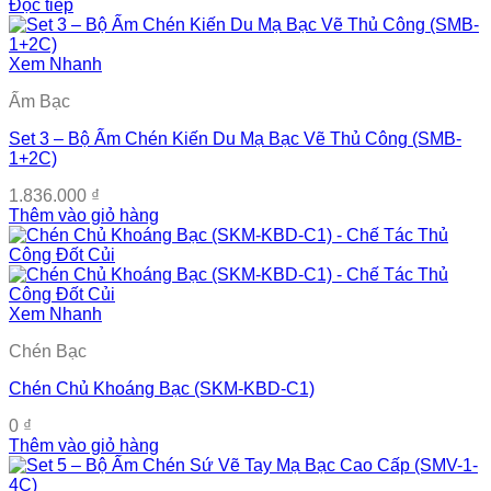
Đọc tiếp
Xem Nhanh
Ấm Bạc
Set 3 – Bộ Ấm Chén Kiến Du Mạ Bạc Vẽ Thủ Công (SMB-
1+2C)
1.836.000
₫
Thêm vào giỏ hàng
Xem Nhanh
Chén Bạc
Chén Chủ Khoáng Bạc (SKM-KBD-C1)
0
₫
Thêm vào giỏ hàng