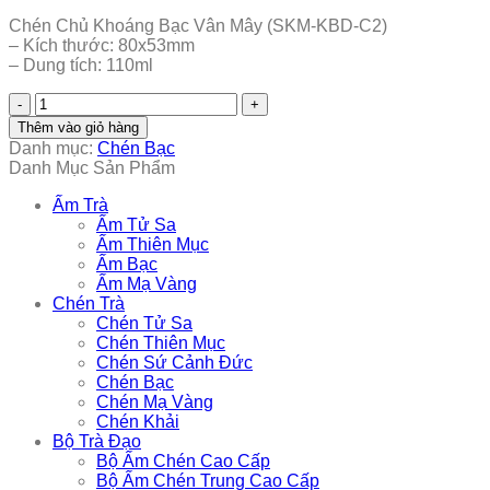
Chén Chủ Khoáng Bạc Vân Mây (SKM-KBD-C2)
– Kích thước: 80x53mm
– Dung tích: 110ml
Chén
Chủ
Thêm vào giỏ hàng
Khoáng
Danh mục:
Chén Bạc
Bạc
Danh Mục Sản Phẩm
Vân
Mây
Ấm Trà
(SKM-
Ấm Tử Sa
KBD-
Ấm Thiên Mục
C2)
Ấm Bạc
số
Ấm Mạ Vàng
lượng
Chén Trà
Chén Tử Sa
Chén Thiên Mục
Chén Sứ Cảnh Đức
Chén Bạc
Chén Mạ Vàng
Chén Khải
Bộ Trà Đạo
Bộ Ấm Chén Cao Cấp
Bộ Ấm Chén Trung Cao Cấp